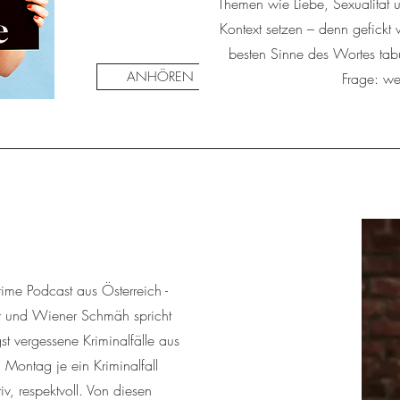
Themen wie Liebe, Sexualität un
Kontext setzen – denn gefickt
besten Sinne des Wortes tabu
ANHÖREN
ANHÖREN
Frage: we
Crime Podcast aus Österreich -
mor und Wiener Schmäh spricht
st vergessene Kriminalfälle aus
Montag je ein Kriminalfall
iv, respektvoll. Von diesen