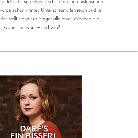
d Identität sprechen, und sie in einen historischen
 wurde schon immer. Unterhaltsam, lehrreich und im
los stellt Franziska Singer alle zwei Wochen die
r, wann, mit wem – und wie?