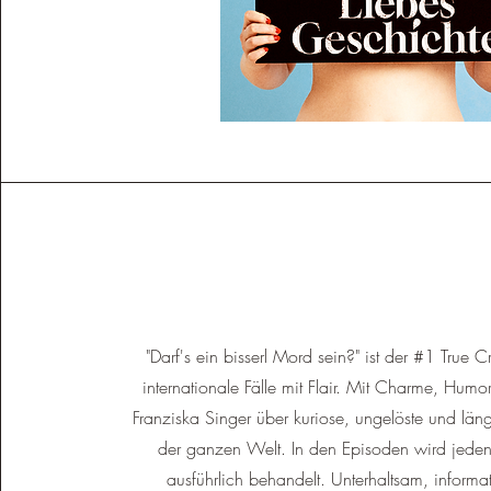
"Darf's ein bisserl Mord sein?" ist der #1 True 
internationale Fälle mit Flair. Mit Charme, Hu
Franziska Singer über kuriose, ungelöste und läng
der ganzen Welt. In den Episoden wird jeden 
ausführlich behandelt. Unterhaltsam, informat