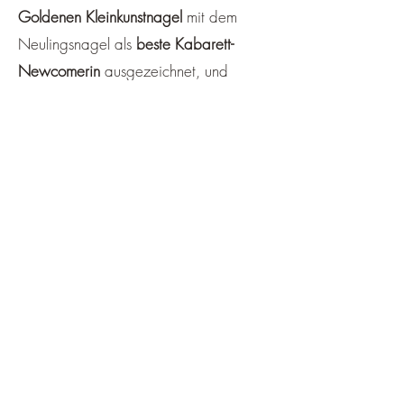
Goldenen Kleinkunstnagel
mit dem
Neulingsnagel als
beste Kabarett-
Newcomerin
ausgezeichnet, und
schaffte es 2017 bzw. 2018 in das
Finale der renommierten Wettbewerbe
Kabarett Kaktus (München) und
Kleinkunstvogel (Graz).
2021 gewann ihr Podcast
"Darf's ein
bisserl Mord sein?
" den
zweiten Platz
beim ersten Ö3 Podcast Award
,
sowie
den k.at. Podcast Award "Zum
Gruseln"
. Ebenfalls 2021 erschien ihr
gleichnamiges Buch im Ueberreuter-
Verlag.